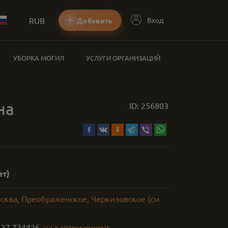
RUB
Вход
Добавить
УБОРКА МОГИЛ
УСЛУГИ ОРГАНИЗАЦИЙ
на
ID:
256803
ет)
осква, Преображенское, Черкизовское (см
,
37.734426
на карте
маршрут