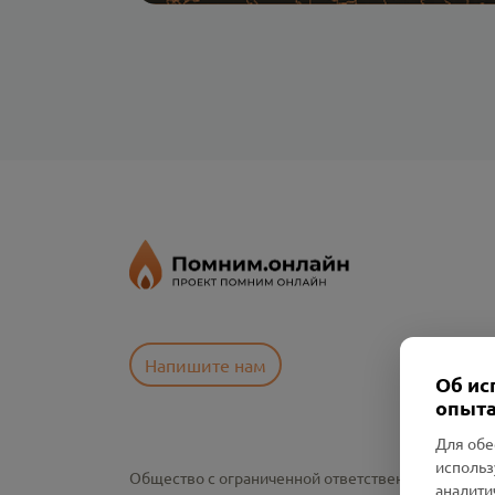
Напишите нам
Об ис
опыта
Для обе
использ
Общество с ограниченной ответственностью «См
аналити