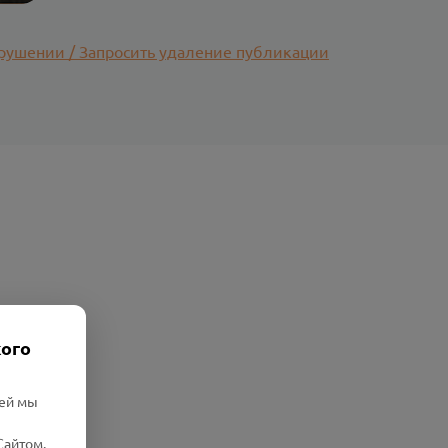
рушении / Запросить удаление публикации
кого
лей мы
Сайтом.