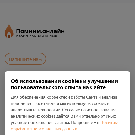
Напишите нам
Об использовании cookies и улучшении
Пользовательское соглашение
пользовательского опыта на Сайте
Политика конфиденциальности
Промо-материалы
Для обеспечения корректной работы Сайта и анализа
поведения Посетителей мы используем cookies и
Настройки cookies
аналогичные технологии. Согласие на использование
аналитических cookies даётся Вами отдельно от иных
Общество с ограниченной ответственностью «Смоленский
условий пользования Сайтом. Подробнее – в
Политике
Проект Помним»
обработки персональных данных
.
ИНН: 6700029207 ОГРН: 1256700001986