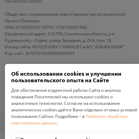
Общество с ограниченной ответственностью «Смоленский
Проект Помним»
ИНН: 6700029207 ОГРН: 1256700001986
Юридический адрес: 216790, Смоленская область, р-н
Руднянский, г. Рудня, улица Западная, д. 26А, пом. 18
Номер счёта: 40702810901130004287 в АО "АЛЬФА-БАНК"
Кор. счёт: 30101810200000000593
Об использовании cookies и улучшении
пользовательского опыта на Сайте
Для обеспечения корректной работы Сайта и анализа
info@pomnim.online
поведения Посетителей мы используем cookies и
аналогичные технологии. Согласие на использование
аналитических cookies даётся Вами отдельно от иных условий
пользования Сайтом. Подробнее – в
Политике обработки
Все права защищены ©
2026
“Проект Помним”
персональных данных
.