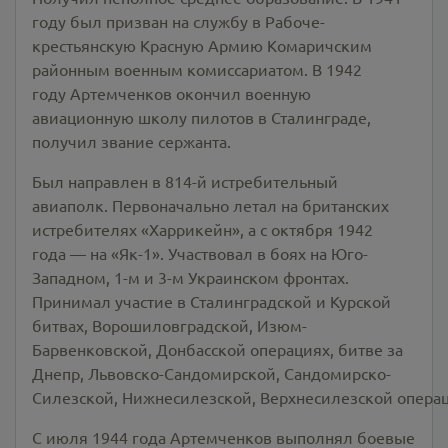
году был призван на службу в Рабоче-
крестьянскую Красную Армию Комаричским
районным военным комиссариатом. В 1942
году Артемченков окончил военную
авиационную школу пилотов в Сталинграде,
получил звание сержанта.
Был направлен в 814-й истребительный
авиаполк. Первоначально летал на британских
истребителях «Харрикейн», а с октября 1942
года — на «Як-1». Участвовал в боях на Юго-
Западном, 1-м и 3-м Украинском фронтах.
Принимал участие в Сталинградской и Курской
битвах, Ворошиловградской, Изюм-
Барвенковской, Донбасской операциях, битве за
Днепр, Львовско-Сандомирской, Сандомирско-
Силезской, Нижнесилезской, Верхнесилезской операц
С июля 1944 года Артемченков выполнял боевые