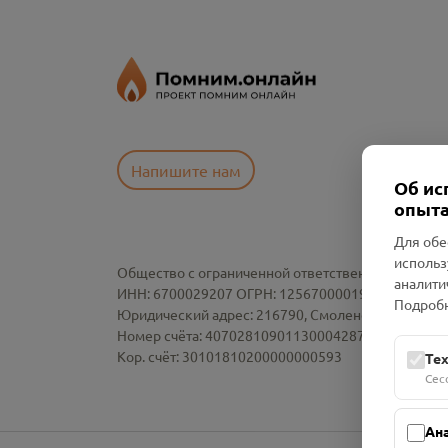
Напишите нам
Об ис
опыта
Для обе
использ
Общество с ограниченной ответственностью «См
аналити
ИНН: 6700029207 ОГРН: 1256700001986
Подробн
Юридический адрес: 216790, Смоленская область, р-
Номер счёта: 40702810901130004287 в АО "АЛЬ
Кор. счёт: 30101810200000000593
Те
Сес
Ан