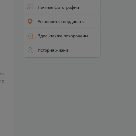
Личные фотографии
Установить координаты
Здесь также похоронены
История жизни
ел
по
й