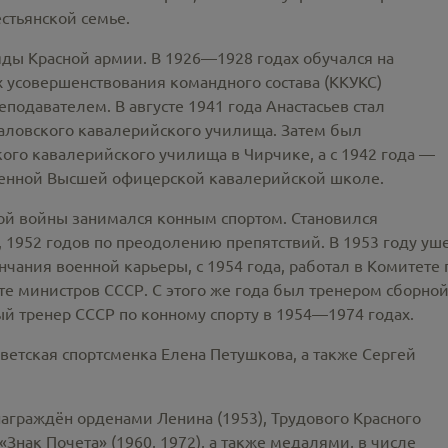
стьянской семье.
ряды Красной армии. В 1926—1928 годах обучался на
 усовершенствования командного состава (ККУКС)
еподавателем. В августе 1941 года Анастасьев стал
аловского кавалерийского училища. Затем был
ого кавалерийского училища в Чирчике, а с 1942 года —
енной Высшей офицерской кавалерийской школе.
ой войны занимался конным спортом. Становился
, 1952 годов по преодолению препятствий. В 1953 году уш
нчания военной карьеры, с 1954 года, работал в Комитете 
те министров СССР. С этого же года был тренером сборно
ый тренер СССР по конному спорту в 1954—1974 годах.
ветская спортсменка Елена Петушкова, а также Сергей
аграждён орденами Ленина (1953), Трудового Красного
 «Знак Почета» (1960, 1972), а также медалями, в числе