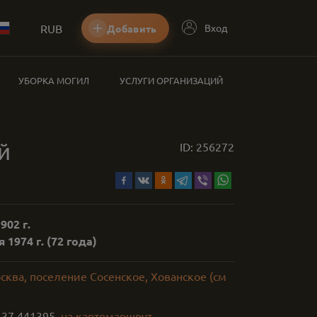
RUB
Вход
Добавить
УБОРКА МОГИЛ
УСЛУГИ ОРГАНИЗАЦИЙ
й
ID:
256272
902 г.
 1974 г.
(72 года)
сква, поселение Сосенское, Хованское (см
,
37.441395
на карте
маршрут