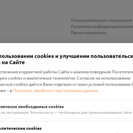
Пользовательское соглашение
Политика конфиденциальности
Промо-материалы
Настройки cookies
пользовании cookies и улучшении пользовательс
 на Сайте
спечения корректной работы Сайта и анализа поведения Посетите
уем cookies и аналогичные технологии. Согласие на использование
оленский Проект Помним»
ческих cookies даётся Вами отдельно от иных условий пользования 
ее – в
Политике обработки персональных данных
.
н Руднянский, г. Рудня, улица Западная, д. 26А, пом. 18
ФА-БАНК"
хнически необходимые cookies
сия, авторизация, безопасность — необходимы для функционирования Сайта
алитические cookies