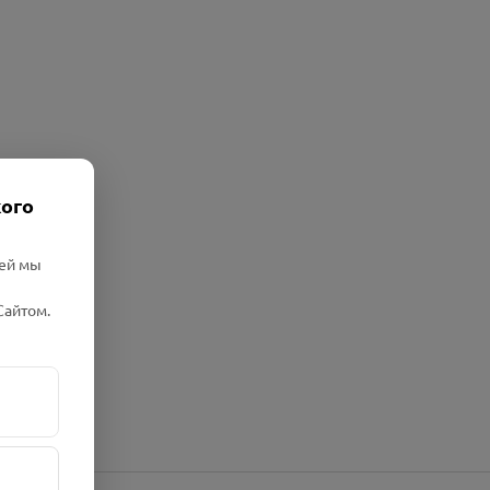
кого
лей мы
Сайтом.