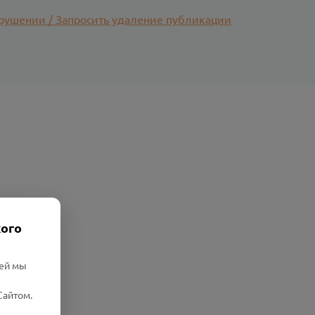
рушении / Запросить удаление публикации
кого
лей мы
Сайтом.