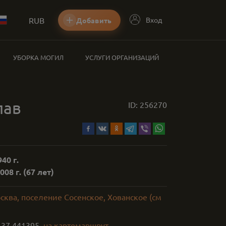
RUB
Вход
Добавить
УБОРКА МОГИЛ
УСЛУГИ ОРГАНИЗАЦИЙ
лав
ID:
256270
40 г.
008 г.
(67 лет)
сква, поселение Сосенское, Хованское (см
,
37.441395
на карте
маршрут