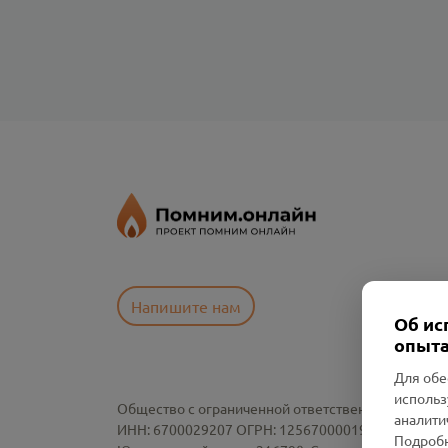
Напишите нам
Об ис
опыта
Для обе
использ
Общество с ограниченной ответственностью «См
аналити
ИНН: 6700029207 ОГРН: 1256700001986
Подробн