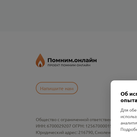
Напишите нам
Об ис
опыта
Для обе
использ
Общество с ограниченной ответственностью «См
аналити
ИНН: 6700029207 ОГРН: 1256700001986
Подробн
Юридический адрес: 216790, Смоленская область, р-