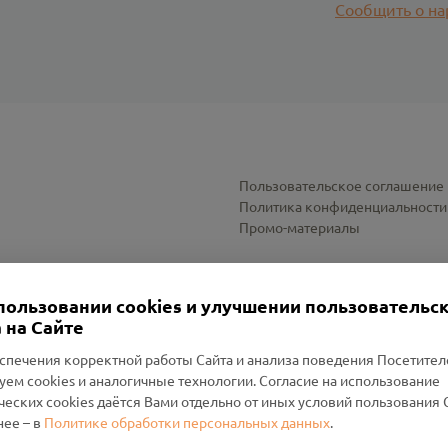
Сообщить о на
Пользовательское соглашение
Политика конфиденциальности
Промо-материалы
Настройки cookies
пользовании cookies и улучшении пользовательс
 на Сайте
спечения корректной работы Сайта и анализа поведения Посетите
уем cookies и аналогичные технологии. Согласие на использование
оленский Проект Помним»
ческих cookies даётся Вами отдельно от иных условий пользования 
ее – в
Политике обработки персональных данных
.
н Руднянский, г. Рудня, улица Западная, д. 26А, пом. 18