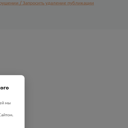
рушении / Запросить удаление публикации
кого
лей мы
Сайтом.