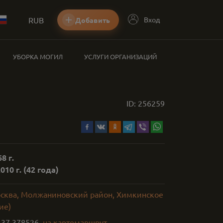
RUB
Вход
Добавить
УБОРКА МОГИЛ
УСЛУГИ ОРГАНИЗАЦИЙ
ID:
256259
8 г.
010 г.
(42 года)
осква, Молжаниновский район, Химкинское
ие)
,
37.378526
на карте
маршрут