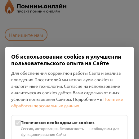
Напишите нам
Об использовании cookies и улучшении
Пользовательское соглашение
пользовательского опыта на Сайте
Политика конфиденциальности
Промо-материалы
Для обеспечения корректной работы Сайта и анализа
поведения Посетителей мы используем cookies и
Настройки cookies
аналогичные технологии. Согласие на использование
аналитических cookies даётся Вами отдельно от иных
условий пользования Сайтом. Подробнее – в
Политике
Общество с ограниченной ответственностью «Смоленский
обработки персональных данных
.
Проект Помним»
ИНН: 6700029207 ОГРН: 1256700001986
Юридический адрес: 216790, Смоленская область, р-н
Технически необходимые cookies
Руднянский, г. Рудня, улица Западная, д. 26А, пом. 18
Сессия, авторизация, безопасность — необходимы для
Номер счёта: 40702810901130004287 в АО "АЛЬФА-БАНК"
функционирования Сайта
Кор. счёт: 30101810200000000593