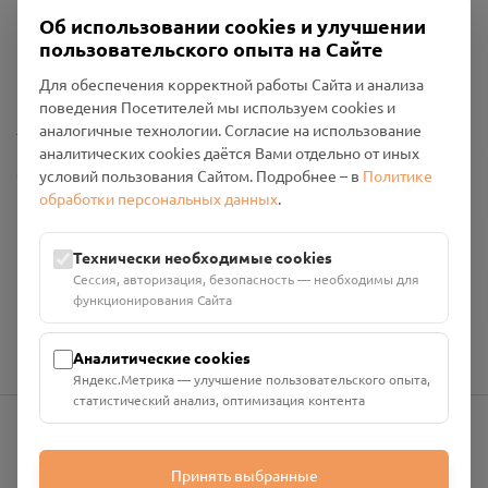
Об использовании cookies и улучшении
Пользовательское соглашение
пользовательского опыта на Сайте
Политика конфиденциальности
Промо-материалы
Для обеспечения корректной работы Сайта и анализа
поведения Посетителей мы используем cookies и
Настройки cookies
аналогичные технологии. Согласие на использование
аналитических cookies даётся Вами отдельно от иных
Общество с ограниченной ответственностью «Смоленский
условий пользования Сайтом. Подробнее – в
Политике
Проект Помним»
обработки персональных данных
.
ИНН: 6700029207 ОГРН: 1256700001986
Юридический адрес: 216790, Смоленская область, р-н
Технически необходимые cookies
Руднянский, г. Рудня, улица Западная, д. 26А, пом. 18
Сессия, авторизация, безопасность — необходимы для
Номер счёта: 40702810901130004287 в АО "АЛЬФА-БАНК"
функционирования Сайта
Кор. счёт: 30101810200000000593
Аналитические cookies
Яндекс.Метрика — улучшение пользовательского опыта,
статистический анализ, оптимизация контента
info@pomnim.online
Принять выбранные