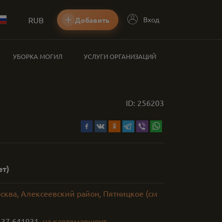
RUB
Вход
Добавить
УБОРКА МОГИЛ
УСЛУГИ ОРГАНИЗАЦИЙ
ID:
256203
ет)
сква, Алексеевский район, Пятницкое (см
,
37.641931
на карте
маршрут