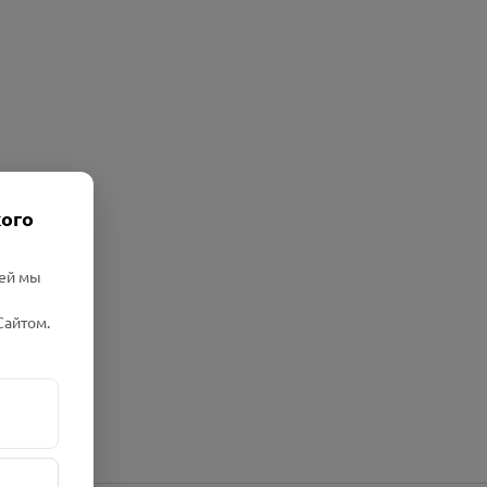
кого
лей мы
Сайтом.