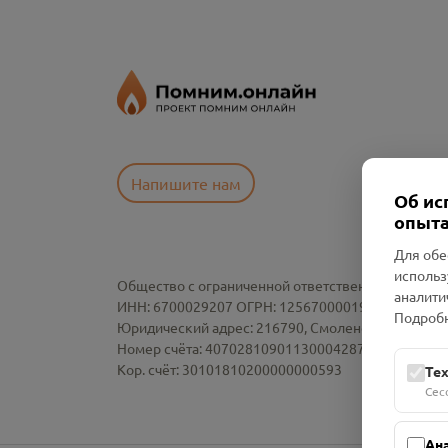
Напишите нам
Об ис
опыта
Для обе
использ
Общество с ограниченной ответственностью «См
аналити
ИНН: 6700029207 ОГРН: 1256700001986
Подробн
Юридический адрес: 216790, Смоленская область, р-
Номер счёта: 40702810901130004287 в АО "АЛЬ
Кор. счёт: 30101810200000000593
Те
Сес
Ан