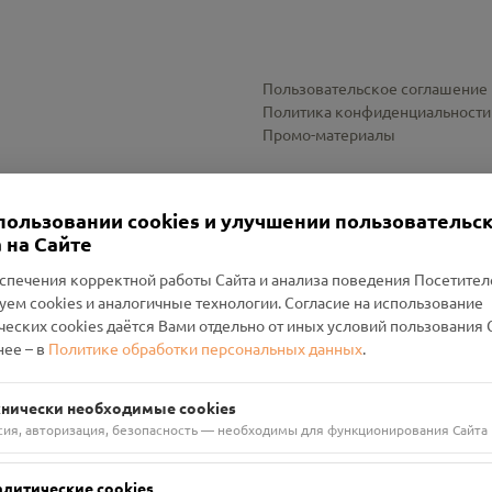
Пользовательское соглашение
Политика конфиденциальности
Промо-материалы
Настройки cookies
пользовании cookies и улучшении пользовательс
 на Сайте
спечения корректной работы Сайта и анализа поведения Посетите
уем cookies и аналогичные технологии. Согласие на использование
оленский Проект Помним»
ческих cookies даётся Вами отдельно от иных условий пользования 
ее – в
Политике обработки персональных данных
.
н Руднянский, г. Рудня, улица Западная, д. 26А, пом. 18
ФА-БАНК"
хнически необходимые cookies
сия, авторизация, безопасность — необходимы для функционирования Сайта
алитические cookies