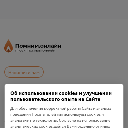
Напишите нам
Об использовании cookies и улучшении
Пользовательское соглашение
пользовательского опыта на Сайте
Политика конфиденциальности
Промо-материалы
Для обеспечения корректной работы Сайта и анализа
поведения Посетителей мы используем cookies и
Настройки cookies
аналогичные технологии. Согласие на использование
аналитических cookies даётся Вами отдельно от иных