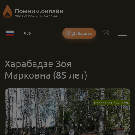
Добавить
RUB
Харабадзе Зоя
Марковна
(85 лет)
Известная личность