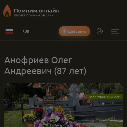
Добавить
RUB
Анофриев Олег
Андреевич
(87 лет)
Известная личность