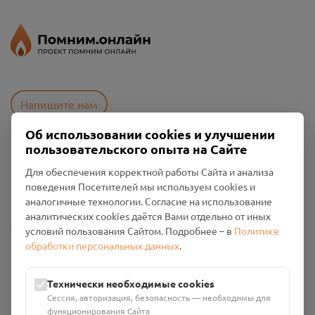
Напишите нам
Об использовании cookies и улучшении
пользовательского опыта на Сайте
Пользовательское соглашение
Для обеспечения корректной работы Сайта и анализа
Политика конфиденциальности
поведения Посетителей мы используем cookies и
Промо-материалы
аналогичные технологии. Согласие на использование
аналитических cookies даётся Вами отдельно от иных
Настройки cookies
условий пользования Сайтом. Подробнее – в
Политике
обработки персональных данных
.
Общество с ограниченной ответственностью «Смоленский
Проект Помним»
ИНН: 6700029207 ОГРН: 1256700001986
Технически необходимые cookies
Юридический адрес: 216790, Смоленская область, р-н
Сессия, авторизация, безопасность — необходимы для
Руднянский, г. Рудня, улица Западная, д. 26А, пом. 18
функционирования Сайта