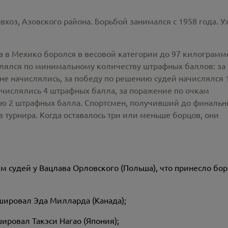
вхоз, Азовского района. Борьбой занимался с 1958 года. У
а в Мехико боролся в весовой категории до 97 килограмм
елялся по минимальному количеству штрафных баллов: за
не начислялись, за победу по решению судей начислялся 
ачислялись 4 штрафных балла, за поражение по очкам
ью 2 штрафных балла. Спортсмен, получивший до финаль
 турнира. Когда оставалось три или меньше борцов, они
м судей у Вацлава Орловского (Польша), что принесло бор
ушировал Эда Милларда (Канада);
шировал Такэси Нагао (Япония);