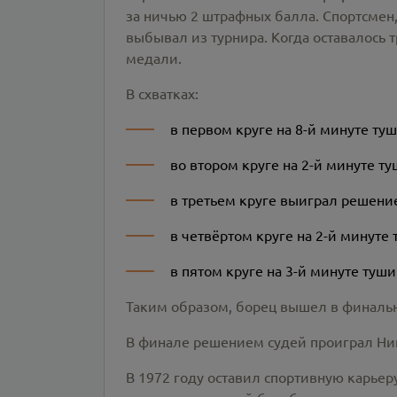
за ничью 2 штрафных балла. Спортсмен
выбывал из турнира. Когда оставалось
медали.
В схватках:
в первом круге на 8-й минуте ту
во втором круге на 2-й минуте 
в третьем круге выиграл решение
в четвёртом круге на 2-й минут
в пятом круге на 3-й минуте туши
Таким образом, борец вышел в финаль
В финале решением судей проиграл Ник
В 1972 году оставил спортивную карье