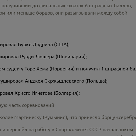
, получивший до финальных схваток 6 штрафных баллов,
 три или меньше борцов, они разыгрывали между собой
шировал Бурке Дэдрича (США);
тушировал Руэди Люшера (Швейцария);
м судей у Торе Хема (Норвегия) и получил 1 штрафной ба
е тушировал Анджея Скржыдлевского (Польша);
ровал Христо Игнатова (Болгария);
ную часть соревнований
олае Мартинеску (Румыния), что принесло борцу «серебр
ру и перешёл на работу в Спорткомитет СССР начальником