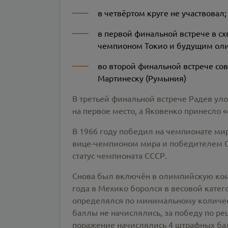
в четвёртом круге не участвовал;
в первой финальной встрече в с
чемпионом Токио и будущим ол
во второй финальной встрече со
Мартинеску (Румыния)
В третьей финальной встрече Радев ул
на первое место, а Яковенко принесло «
В 1966 году победил на чемпионате мир
вице-чемпионом мира и победителем С
статус чемпионата СССР.
Снова был включён в олимпийскую ком
года в Мехико боролся в весовой кате
определялся по минимальному количест
баллы не начислялись, за победу по ре
поражение начислялись 4 штрафных бал