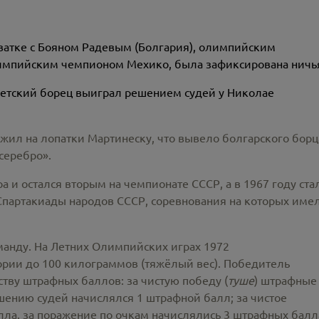
хватке с Бояном Радевым (Болгария), олимпийским
импийским чемпионом Мехико, была зафиксирована ничь
ветский борец выиграл решением судей у Николае
ожил на лопатки Мартинеску, что вывело болгарского борц
серебро».
а и остался вторым на чемпионате СССР, а в 1967 году ста
партакиады народов СССР, соревнования на которых име
анду. На Летних Олимпийских играх 1972
гории до 100 килограммов (тяжёлый вес). Победитель
ву штрафных баллов: за чистую победу (
туше
) штрафные
шению судей начислялся 1 штрафной балл; за чистое
ла, за поражение по очкам начислялись 3 штрафных балл