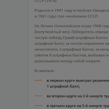
СССР (1976).
Родился в 1941 году в посёлке Овощесо
в 1961 году стал чемпионом СССР.
На Летних Олимпийских играх 1968 год
(полутяжёлый вес). Победитель опред
чистую победу (
туше
) штрафные баллы 
штрафной балл; за чистое поражение н
начислялись 3 штрафных балла, за нич
схваток 6 штрафных баллов, выбывал из
разыгрывали между собой медали.
В схватках:
в первом круге выиграл решение
1 штрафной балл;
во втором круге на 2-й минуте т
в третьем круге на 5-й минуте ту