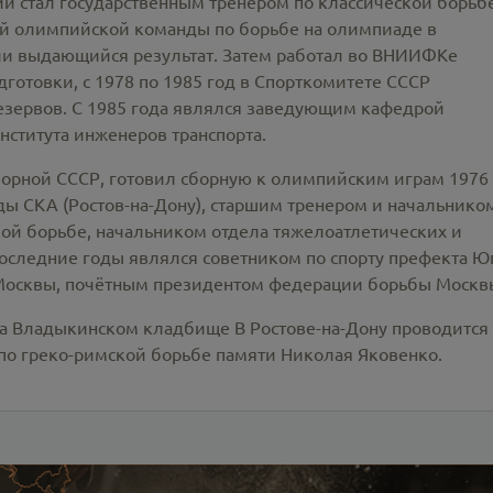
ии стал государственным тренером по классической борьбе
ой олимпийской команды по борьбе на олимпиаде в
ли выдающийся результат. Затем работал во ВНИИФКе
товки, с 1978 по 1985 год в Спорткомитете СССР
езервов. С 1985 года являлся заведующим кафедрой
нститута инженеров транспорта.
сборной СССР, готовил сборную к олимпийским играм 1976
ды СКА (Ростов-на-Дону), старшим тренером и начальнико
ой борьбе, начальником отдела тяжелоатлетических и
последние годы являлся советником по спорту префекта Ю
 Москвы, почётным президентом федерации борьбы Москв
 на Владыкинском кладбище В Ростове-на-Дону проводится
о греко-римской борьбе памяти Николая Яковенко.