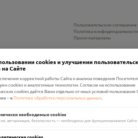
Пользовательское соглашение
Политика конфиденциальности
Промо-материалы
Настройки cookies
пользовании cookies и улучшении пользовательс
 на Сайте
спечения корректной работы Сайта и анализа поведения Посетите
уем cookies и аналогичные технологии. Согласие на использование
оленский Проект Помним»
ческих cookies даётся Вами отдельно от иных условий пользования 
ее – в
Политике обработки персональных данных
.
н Руднянский, г. Рудня, улица Западная, д. 26А, пом. 18
ФА-БАНК"
хнически необходимые cookies
сия, авторизация, безопасность — необходимы для функционирования Сайта
алитические cookies