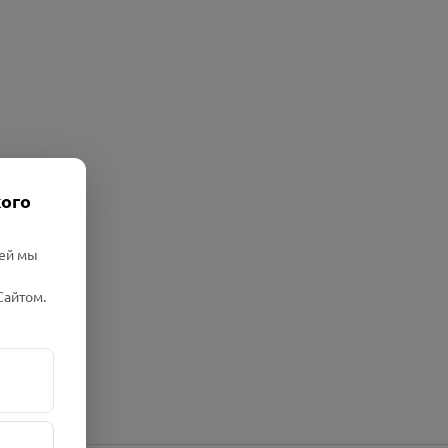
кого
лей мы
Сайтом.