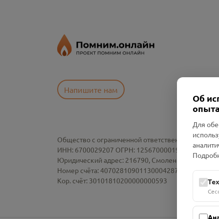
Напишите нам
Об ис
опыта
Для обе
использ
Общество с ограниченной ответственностью «См
аналити
ИНН: 6700029207 ОГРН: 1256700001986
Подробн
Юридический адрес: 216790, Смоленская область, р-
Номер счёта: 40702810901130004287 в АО "АЛЬ
Кор. счёт: 30101810200000000593
Те
Сес
Ан