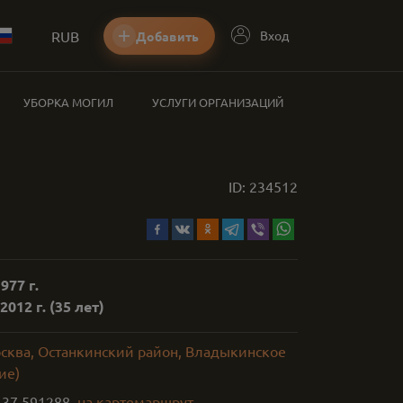
RUB
Вход
Добавить
УБОРКА МОГИЛ
УСЛУГИ ОРГАНИЗАЦИЙ
ID:
234512
977 г.
2012 г.
(35 лет)
осква, Останкинский район, Владыкинское
ие)
,
37.591288
на карте
маршрут