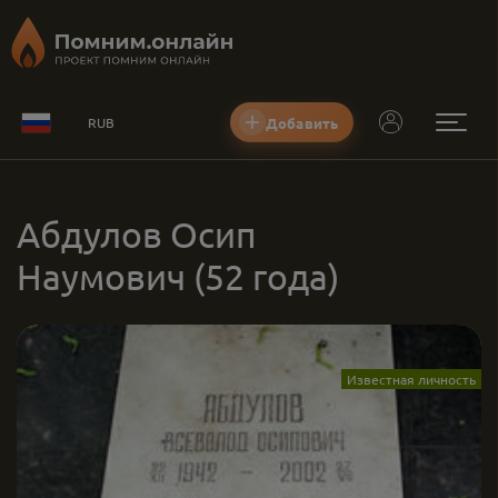
Добавить
RUB
Абдулов Осип
Наумович
(52 года)
Известная личность