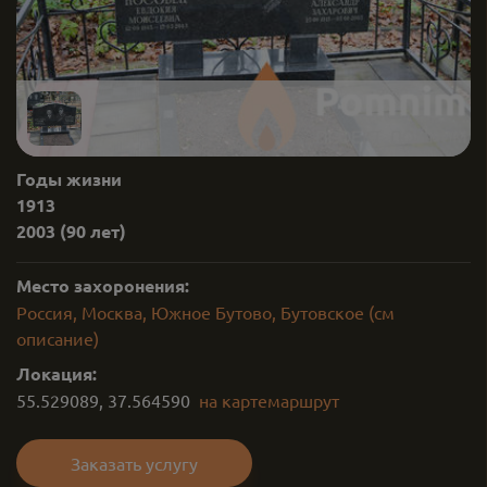
Годы жизни
1913
2003
(90 лет)
Место захоронения:
Россия, Москва, Южное Бутово, Бутовское (см
описание)
Локация:
55.529089
,
37.564590
на карте
маршрут
Заказать услугу