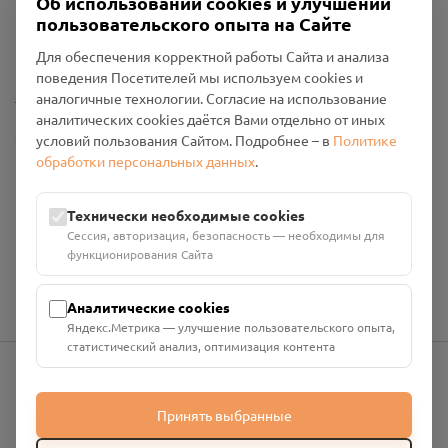
Об использовании cookies и улучшении
Пользовательское соглашение
пользовательского опыта на Сайте
Политика конфиденциальности
Промо-материалы
Для обеспечения корректной работы Сайта и анализа
поведения Посетителей мы используем cookies и
Настройки cookies
аналогичные технологии. Согласие на использование
аналитических cookies даётся Вами отдельно от иных
Общество с ограниченной ответственностью «Смоленский
условий пользования Сайтом. Подробнее – в
Политике
Проект Помним»
обработки персональных данных
.
ИНН: 6700029207 ОГРН: 1256700001986
Юридический адрес: 216790, Смоленская область, р-н
Технически необходимые cookies
Руднянский, г. Рудня, улица Западная, д. 26А, пом. 18
Сессия, авторизация, безопасность — необходимы для
Номер счёта: 40702810901130004287 в АО "АЛЬФА-БАНК"
функционирования Сайта
Кор. счёт: 30101810200000000593
Аналитические cookies
Яндекс.Метрика — улучшение пользовательского опыта,
статистический анализ, оптимизация контента
info@pomnim.online
Принять выбранные