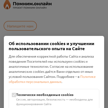
Напишите нам
Об использовании cookies и улучшении
Пользовательское соглашение
пользовательского опыта на Сайте
Политика конфиденциальности
Промо-материалы
Для обеспечения корректной работы Сайта и анализа
поведения Посетителей мы используем cookies и
Настройки cookies
аналогичные технологии. Согласие на использование
аналитических cookies даётся Вами отдельно от иных
Общество с ограниченной ответственностью «Смоленский
условий пользования Сайтом. Подробнее – в
Политике
Проект Помним»
обработки персональных данных
.
ИНН: 6700029207 ОГРН: 1256700001986
Юридический адрес: 216790, Смоленская область, р-н
Технически необходимые cookies
Руднянский, г. Рудня, улица Западная, д. 26А, пом. 18
Сессия, авторизация, безопасность — необходимы для
Номер счёта: 40702810901130004287 в АО "АЛЬФА-БАНК"
функционирования Сайта
Кор. счёт: 30101810200000000593