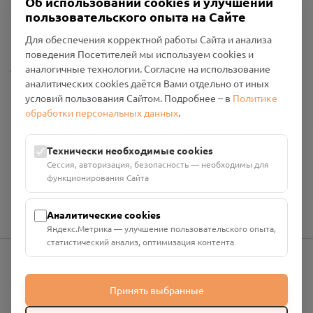
Об использовании cookies и улучшении
Пользовательское соглашение
пользовательского опыта на Сайте
Политика конфиденциальности
Промо-материалы
Для обеспечения корректной работы Сайта и анализа
поведения Посетителей мы используем cookies и
Настройки cookies
аналогичные технологии. Согласие на использование
аналитических cookies даётся Вами отдельно от иных
Общество с ограниченной ответственностью «Смоленский
условий пользования Сайтом. Подробнее – в
Политике
Проект Помним»
обработки персональных данных
.
ИНН: 6700029207 ОГРН: 1256700001986
Юридический адрес: 216790, Смоленская область, р-н
Технически необходимые cookies
Руднянский, г. Рудня, улица Западная, д. 26А, пом. 18
Сессия, авторизация, безопасность — необходимы для
Номер счёта: 40702810901130004287 в АО "АЛЬФА-БАНК"
функционирования Сайта
Кор. счёт: 30101810200000000593
Аналитические cookies
Яндекс.Метрика — улучшение пользовательского опыта,
статистический анализ, оптимизация контента
info@pomnim.online
Принять выбранные