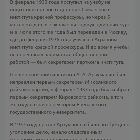
В феврале 1933 года поступил на учебу на
подготовительное отделение Самарского
института красной профессуры, но через 5
месяцев сдал все экзамены за двухгодичный курс
и в июле этого же года был переведен в Москву,
где до февраля 1936 года учился в Аграрном
институте красной профессуры. И во время учёбы
не переставал заниматься общественной
работой — был секретарем парткома института.
После окончания института А. А. Арзуманян был
направлен первым секретарем Микоянского
райкома партии, в феврале 1937 года был избран
первым секретарем Кировского райкома, в том
же году назначен ректором Ереванского
государственного университета.
В 1937 году против Арзуманяна было возбуждено
уголовное дело, начало следственным
мероприятиям положил донос. Следствие