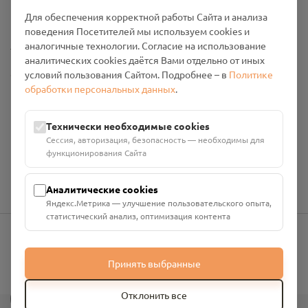
Промо-материалы
Для обеспечения корректной работы Сайта и анализа
поведения Посетителей мы используем cookies и
Настройки cookies
аналогичные технологии. Согласие на использование
аналитических cookies даётся Вами отдельно от иных
условий пользования Сайтом. Подробнее – в
Политике
Общество с ограниченной ответственностью «Смоленский
обработки персональных данных
.
Проект Помним»
ИНН: 6700029207 ОГРН: 1256700001986
Юридический адрес: 216790, Смоленская область, р-н
Технически необходимые cookies
Руднянский, г. Рудня, улица Западная, д. 26А, пом. 18
Сессия, авторизация, безопасность — необходимы для
Номер счёта: 40702810901130004287 в АО "АЛЬФА-БАНК"
функционирования Сайта
Кор. счёт: 30101810200000000593
Аналитические cookies
Яндекс.Метрика — улучшение пользовательского опыта,
статистический анализ, оптимизация контента
info@pomnim.online
Принять выбранные
?
Отклонить все