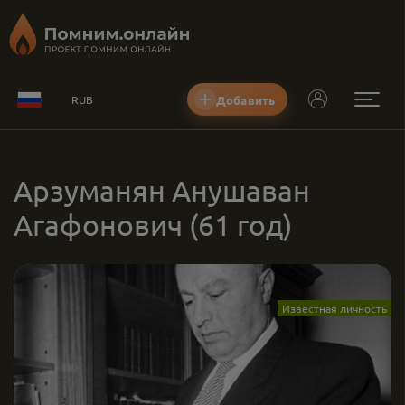
Добавить
RUB
Арзуманян Анушаван
Агафонович
(61 год)
Известная личность