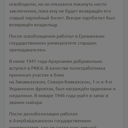
освободили, но он отказался покинуть место
заключения, пока ему не будет возвращён его
старый партийный билет. Вскоре партбилет был
возвращён владельцу.
После освобождения работал в Ереванском
государственном университете старшим
преподавателем.
В июне 1941 года Арзуманян добровольно
вступил в РККА. В качестве политработника
принимал участие в боях
на Закавказском, Северо-Кавказском, 1-м и 4-м
Украинских фронтах, был награждён орденами и
медалями. В январе 1946 года ушёл в запас в
звании майора.
После демобилизации работал
в Азербайджанском государственном
университете, там он читал курс лекций