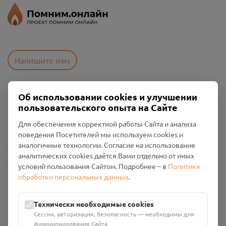
Напишите нам
Об использовании cookies и улучшении
Пользовательское соглашение
пользовательского опыта на Сайте
Политика конфиденциальности
Промо-материалы
Для обеспечения корректной работы Сайта и анализа
поведения Посетителей мы используем cookies и
Настройки cookies
аналогичные технологии. Согласие на использование
аналитических cookies даётся Вами отдельно от иных
Общество с ограниченной ответственностью «Смоленский
условий пользования Сайтом. Подробнее – в
Политике
Проект Помним»
обработки персональных данных
.
ИНН: 6700029207 ОГРН: 1256700001986
Юридический адрес: 216790, Смоленская область, р-н
Технически необходимые cookies
Руднянский, г. Рудня, улица Западная, д. 26А, пом. 18
Сессия, авторизация, безопасность — необходимы для
Номер счёта: 40702810901130004287 в АО "АЛЬФА-БАНК"
функционирования Сайта