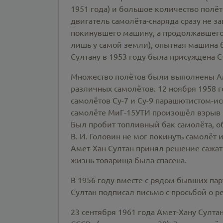
1951 года) и большое количество полёт
двигатель самолёта-снаряда сразу не з
покинувшего машину, а продолжавшего 
лишь у самой земли), опытная машина 
Султану в 1953 году была присуждена С
Множество полётов были выполнены Ам
различных самолётов. 12 ноября 1958 г
самолётов Су-7 и Су-9 парашютистом-ис
самолёте МиГ-15УТИ произошёл взрыв 
Был пробит топливный бак самолёта, о
В. И. Головин не мог покинуть самолёт 
Амет-Хан Султан принял решение сажат
жизнь товарища была спасена.
В 1956 году вместе с рядом бывших па
Султан подписал письмо с просьбой о р
23 сентября 1961 года Амет-Хану Султ