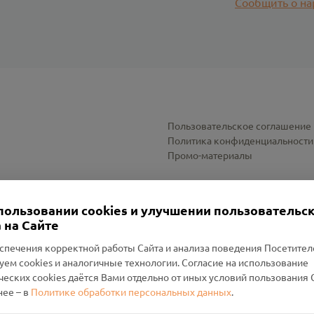
Сообщить о на
Пользовательское соглашение
Политика конфиденциальности
Промо-материалы
Настройки cookies
пользовании cookies и улучшении пользовательс
 на Сайте
спечения корректной работы Сайта и анализа поведения Посетите
уем cookies и аналогичные технологии. Согласие на использование
оленский Проект Помним»
ческих cookies даётся Вами отдельно от иных условий пользования 
ее – в
Политике обработки персональных данных
.
н Руднянский, г. Рудня, улица Западная, д. 26А, пом. 18
ФА-БАНК"