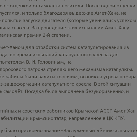
ов с отцепкой от самолёта-носителя. После одной отцепки
апустился, и только благодаря выдержке Амет-Хана, не
попытки запуска двигателя (которые увенчались успехом
была спасена. За проведение этих испытаний Амет-Хану
талинская премия 2-й степени.
ет-Ханом для отработки систем катапультирования из
ода, во время испытаний катапультного кресла для
пытателем В. И. Головиным, на
порохового патрона стреляющего механизма катапульты.
бе кабины были залиты горючим, возникла угроза пожара
из-за деформации катапультного кресла. В этой ситуации
ь самолёт. Посадка была выполнена безукоризненно, и
ртийных и советских работников Крымской АССР Амет-Хан
еабилитации крымских татар, направленное в ЦК КПУ.
ану было присвоено звание «Заслуженный лётчик-испытате