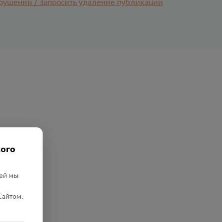
рушении / Запросить удаление публикации
кого
лей мы
Сайтом.