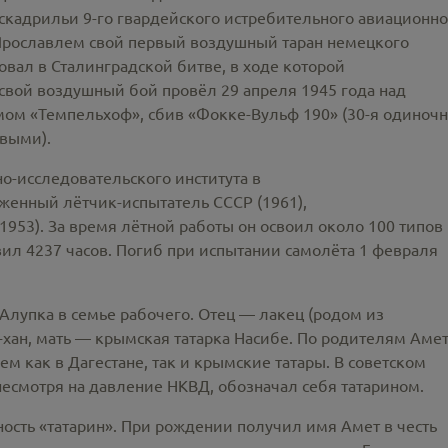
эскадрильи 9-го гвардейского истребительного авиационно
 Ярославлем свой первый воздушный таран немецкого
вал в Сталинградской битве, в ходе которой
свой воздушный бой провёл 29 апреля 1945 года над
ом «Темпельхоф», сбив «Фокке-Вульф 190» (30-я одиноч
овыми).
о-исследовательского института в
уженный лётчик-испытатель СССР (1961),
1953). За время лётной работы он освоил около 100 типов
авил 4237 часов. Погиб при испытании самолёта 1 февраля
 Алупка в семье рабочего. Отец — лакец (родом из
т-хан, мать — крымская татарка Насибе. По родителям Амет
м как в Дагестане, так и крымские татары. В советском
 несмотря на давление НКВД, обозначал себя татарином.
ность «татарин». При рождении получил имя Амет в честь