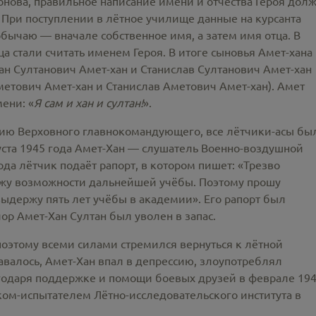
онова, правильное написание имени и отчества Героя дол
 При поступлении в лётное училище данные на курсанта
бычаю — вначале собственное имя, а затем имя отца. В
ца стали считать именем Героя. В итоге сыновья Амет-хана
лан Султанович Амет-хан и Станислав Султанович Амет-хан
метович Амет-хан и Станислав Аметович Амет-хан). Амет
ени: «
Я сам и хан и султан!
».
нию Верховного главнокомандующего, все лётчики-асы бы
уста 1945 года Амет-Хан — слушатель Военно-воздушной
ода лётчик подаёт рапорт, в котором пишет: «Трезво
ижу возможности дальнейшей учёбы. Поэтому прошу
 выдержу пять лет учёбы в академии». Его рапорт был
ор Амет-Хан Султан был уволен в запас.
поэтому всеми силами стремился вернуться к лётной
авалось, Амет-Хан впал в депрессию, злоупотреблял
лагодаря поддержке и помощи боевых друзей в феврале 19
ком-испытателем Лётно-исследовательского института в