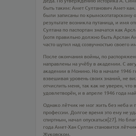
деда. По утверждению историка А. Сим
быть таким: Амет Султанович Амет-хан.
были записаны по крымскотатарскому о
результате возникла путаница, и имя от
Султана по паспортам значатся как Арс
(хотя правильно должно быть Арслан А
часто шутил над созвучностью своего им
После окончания войны, по распоряже
направлены на учёбу в академии. С авг
академии в Монино. Но в начале 1946 г
взвешивая уровень своих знаний, не в
отчислить меня, так как не уверен, что
удовлетворён, и в апреле 1946 года май
Однако лётчик не мог жить без неба и 
профессии. Долгое время это ему не уд
спиртным, начал опускаться[27]. Но б
года Амет-Хан Султан становится лётчи
Жуковском.