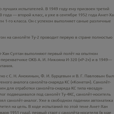
о лучших испытателей. В 1949 году ему присвоен третий
0 года — второй класс, а уже в сентябре 1952 года Амет-Х
м 1-го класса. Он с успехом выполняет самые различные
том на самолёте Ту-2 проводит первую в стране полностью
ет-Хан Султан выполняют первый полёт на опытном
перехватчике ОКБ А. И. Микояна И-320 («Р-2») и в 1949—
ытания.
о с С. Н. Анохиным, Ф. И. Бурцевым и В. Г. Павловым бы
мого аналога самолёта-снаряда КС («Комета»). Самолёт-
чен для отработки самолёта-снаряда КС типа «воздух-
ог подвешивался под самолёт Ту-4КС, самолёт-носитель
лял самолёт-аналог. Уже в свободном падении автоматика
летел на цель. В ходе испытаний по этой теме Амет-Хан
аря 1951 года), первый старт с самолёта-носителя (в мае