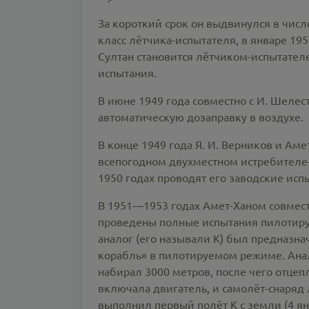
За короткий срок он выдвинулся в числ
класс лётчика-испытателя, в январе 195
Султан становится лётчиком-испытателе
испытания.
В июне 1949 года совместно с И. Шелес
автоматическую дозаправку в воздухе.
В конце 1949 года Я. И. Верников и Ам
всепогодном двухместном истребителе-
1950 годах проводят его заводские исп
В 1951—1953 годах Амет-Ханом совместн
проведены полные испытания пилотируе
аналог (его называли К) был предназна
корабль» в пилотируемом режиме. Анал
набирал 3000 метров, после чего отцеп
включала двигатель, и самолёт-снаряд 
выполнил первый полёт К с земли (4 янв