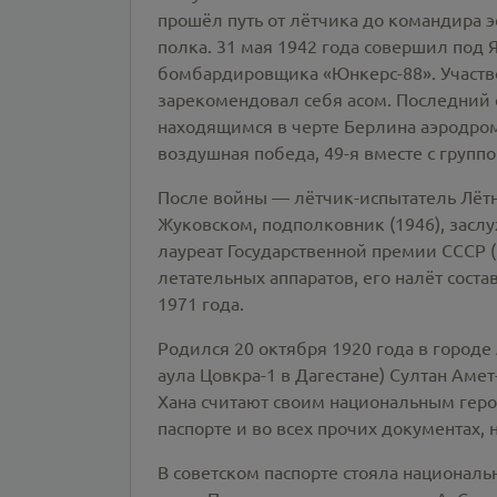
прошёл путь от лётчика до командира 
полка. 31 мая 1942 года совершил под
бомбардировщика «Юнкерс-88». Участво
зарекомендовал себя асом. Последний 
находящимся в черте Берлина аэродром
воздушная победа, 49-я вместе с групп
После войны — лётчик-испытатель Лётн
Жуковском, подполковник (1946), засл
лауреат Государственной премии СССР (
летательных аппаратов, его налёт сост
1971 года.
Родился 20 октября 1920 года в городе
аула Цовкра-1 в Дагестане) Султан Аме
Хана считают своим национальным герое
паспорте и во всех прочих документах,
В советском паспорте стояла националь