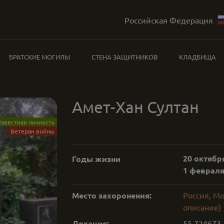
Российская Федерация
БРАТСКИЕ МОГИЛЫ
СТЕНА ЗАЩИТНИКОВ
КЛАДБИЩА
Амет-Хан Султан
звестная личность
Ветеран войны
20 октября
Годы жизни
1 февраля 
Место захоронения:
Россия, М
описание)
Локация:
55.724673