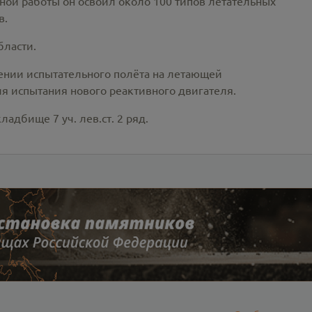
тной работы он освоил около 100 типов летательных
в.
бласти.
ении испытательного полёта на летающей
я испытания нового реактивного двигателя.
адбище 7 уч. лев.ст. 2 ряд.