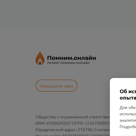
Напишите нам
Об ис
опыта
Для обе
использ
Общество с ограниченной ответственностью «См
аналити
ИНН: 6700029207 ОГРН: 1256700001986
Подробн
Юридический адрес: 216790, Смоленская область, р-
Номер счёта: 40702810901130004287 в АО "АЛЬ