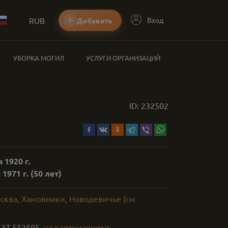
RUB
Вход
Добавить
УБОРКА МОГИЛ
УСЛУГИ ОРГАНИЗАЦИЙ
ID:
232502
 1920 г.
1971 г.
(50 лет)
осква, Хамовники, Новодевичье (см
,
37.552595
на карте
маршрут