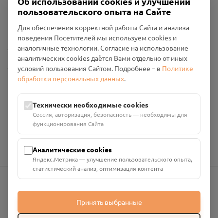
Об использовании cookies и улучшении
Пользовательское соглашение
пользовательского опыта на Сайте
Политика конфиденциальности
Промо-материалы
Для обеспечения корректной работы Сайта и анализа
поведения Посетителей мы используем cookies и
Настройки cookies
аналогичные технологии. Согласие на использование
аналитических cookies даётся Вами отдельно от иных
Общество с ограниченной ответственностью «Смоленский
условий пользования Сайтом. Подробнее – в
Политике
Проект Помним»
обработки персональных данных
.
ИНН: 6700029207 ОГРН: 1256700001986
Юридический адрес: 216790, Смоленская область, р-н
Технически необходимые cookies
Руднянский, г. Рудня, улица Западная, д. 26А, пом. 18
Сессия, авторизация, безопасность — необходимы для
Номер счёта: 40702810901130004287 в АО "АЛЬФА-БАНК"
функционирования Сайта
Кор. счёт: 30101810200000000593
Аналитические cookies
Яндекс.Метрика — улучшение пользовательского опыта,
статистический анализ, оптимизация контента
info@pomnim.online
Принять выбранные