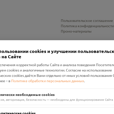
Пользовательское соглашение
Политика конфиденциальности
Промо-материалы
Настройки cookies
пользовании cookies и улучшении пользовательс
 на Сайте
спечения корректной работы Сайта и анализа поведения Посетите
уем cookies и аналогичные технологии. Согласие на использование
оленский Проект Помним»
ческих cookies даётся Вами отдельно от иных условий пользования 
ее – в
Политике обработки персональных данных
.
н Руднянский, г. Рудня, улица Западная, д. 26А, пом. 18
ФА-БАНК"
хнически необходимые cookies
сия, авторизация, безопасность — необходимы для функционирования Сайта
алитические cookies