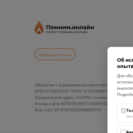
Напишите нам
Об ис
опыта
Для обе
использ
Общество с ограниченной ответственностью «См
аналити
ИНН: 6700029207 ОГРН: 1256700001986
Подробн
Юридический адрес: 216790, Смоленская область, р-
Номер счёта: 40702810901130004287 в АО "АЛЬ
Кор. счёт: 30101810200000000593
Те
Сес
Ан