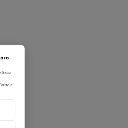
кого
лей мы
Сайтом.