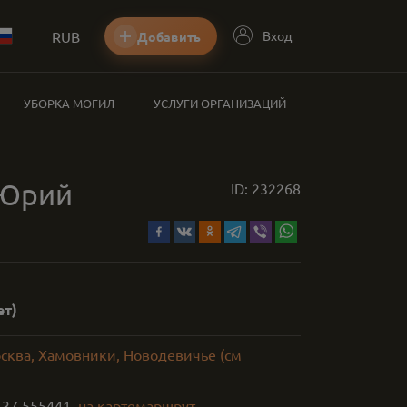
RUB
Вход
Добавить
УБОРКА МОГИЛ
УСЛУГИ ОРГАНИЗАЦИЙ
 Юрий
ID:
232268
ет)
осква, Хамовники, Новодевичье (см
,
37.555441
на карте
маршрут