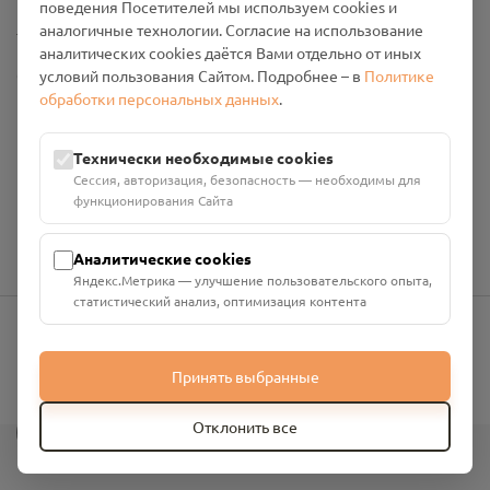
поведения Посетителей мы используем cookies и
Настройки cookies
аналогичные технологии. Согласие на использование
аналитических cookies даётся Вами отдельно от иных
Общество с ограниченной ответственностью «Смоленский
условий пользования Сайтом. Подробнее – в
Политике
Проект Помним»
обработки персональных данных
.
ИНН: 6700029207 ОГРН: 1256700001986
Юридический адрес: 216790, Смоленская область, р-н
Технически необходимые cookies
Руднянский, г. Рудня, улица Западная, д. 26А, пом. 18
Сессия, авторизация, безопасность — необходимы для
Номер счёта: 40702810901130004287 в АО "АЛЬФА-БАНК"
функционирования Сайта
Кор. счёт: 30101810200000000593
Аналитические cookies
Яндекс.Метрика — улучшение пользовательского опыта,
статистический анализ, оптимизация контента
info@pomnim.online
Принять выбранные
?
Отклонить все
Все права защищены ©
2026
“Проект Помним”