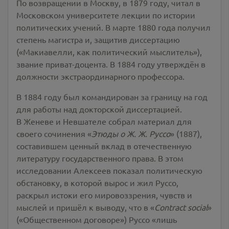
По возвращении в Москву, в 1879 году, читал в
Московском университете лекции по истории
политических учений. В марте 1880 года получил
степень магистра и, защитив диссертацию
(«Макиавелли, как политический мыслитель»),
звание приват-доцента. В 1884 году утверждён в
должности экстраординарного профессора.
В 1884 году был командирован за границу на год
для работы над докторской диссертацией.
В Женеве и Невшателе собрал материал для
своего сочинения «
Этюды о Ж. Ж. Руссо
» (1887),
составившем ценный вклад в отечественную
литературу государственного права. В этом
исследовании Алексеев показал политическую
обстановку, в которой вырос и жил Руссо,
раскрыл истоки его мировоззрения, чувств и
мыслей и пришёл к выводу, что в «
Contract social
»
(«Общественном договоре») Руссо «лишь