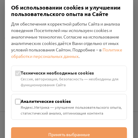
Об использовании cookies и улучшении
Пользовательское соглашение
пользовательского опыта на Сайте
Политика конфиденциальности
Промо-материалы
Для обеспечения корректной работы Сайта и анализа
поведения Посетителей мы используем cookies и
Настройки cookies
аналогичные технологии. Согласие на использование
аналитических cookies даётся Вами отдельно от иных
Общество с ограниченной ответственностью «Смоленский
условий пользования Сайтом. Подробнее – в
Политике
Проект Помним»
обработки персональных данных
.
ИНН: 6700029207 ОГРН: 1256700001986
Юридический адрес: 216790, Смоленская область, р-н
Технически необходимые cookies
Руднянский, г. Рудня, улица Западная, д. 26А, пом. 18
Сессия, авторизация, безопасность — необходимы для
Номер счёта: 40702810901130004287 в АО "АЛЬФА-БАНК"
функционирования Сайта
Кор. счёт: 30101810200000000593
Аналитические cookies
Яндекс.Метрика — улучшение пользовательского опыта,
статистический анализ, оптимизация контента
info@pomnim.online
Принять выбранные