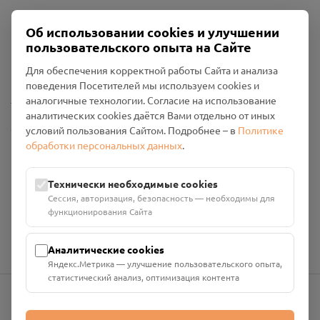
Об использовании cookies и улучшении
Пользовательское соглашение
пользовательского опыта на Сайте
Политика конфиденциальности
Промо-материалы
Для обеспечения корректной работы Сайта и анализа
поведения Посетителей мы используем cookies и
Настройки cookies
аналогичные технологии. Согласие на использование
аналитических cookies даётся Вами отдельно от иных
Общество с ограниченной ответственностью «Смоленский
условий пользования Сайтом. Подробнее – в
Политике
Проект Помним»
обработки персональных данных
.
ИНН: 6700029207 ОГРН: 1256700001986
Юридический адрес: 216790, Смоленская область, р-н
Технически необходимые cookies
Руднянский, г. Рудня, улица Западная, д. 26А, пом. 18
Сессия, авторизация, безопасность — необходимы для
Номер счёта: 40702810901130004287 в АО "АЛЬФА-БАНК"
функционирования Сайта
Кор. счёт: 30101810200000000593
Аналитические cookies
Яндекс.Метрика — улучшение пользовательского опыта,
статистический анализ, оптимизация контента
info@pomnim.online