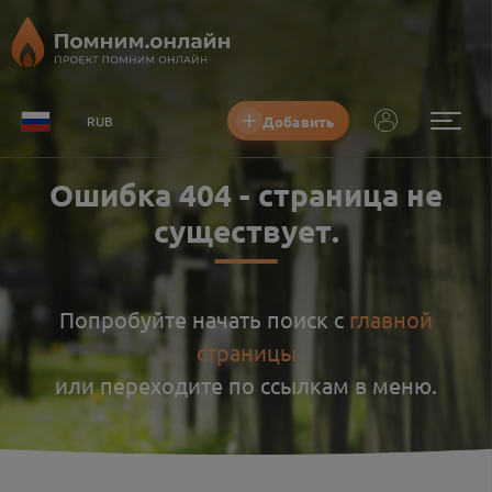
Добавить
RUB
Ошибка
404
-
страница не
существует
.
Попробуйте начать поиск с
главной
страницы
или переходите по ссылкам в меню.