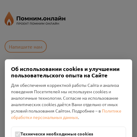
Напишите нам
Об использовании cookies и улучшении
Пользовательское соглашение
пользовательского опыта на Сайте
Политика конфиденциальности
Промо-материалы
Для обеспечения корректной работы Сайта и анализа
поведения Посетителей мы используем cookies и
Настройки cookies
аналогичные технологии. Согласие на использование
аналитических cookies даётся Вами отдельно от иных
Общество с ограниченной ответственностью «Смоленский
условий пользования Сайтом. Подробнее – в
Политике
Проект Помним»
обработки персональных данных
.
ИНН: 6700029207 ОГРН: 1256700001986
Юридический адрес: 216790, Смоленская область, р-н
Технически необходимые cookies
Руднянский, г. Рудня, улица Западная, д. 26А, пом. 18