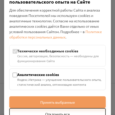
пользовательского опыта на Сайте
Политика конфиденциальности
Промо-материалы
Для обеспечения корректной работы Сайта и анализа
поведения Посетителей мы используем cookies и
Настройки cookies
аналогичные технологии. Согласие на использование
аналитических cookies даётся Вами отдельно от иных
Общество с ограниченной ответственностью «Смоленский
условий пользования Сайтом. Подробнее – в
Политике
Проект Помним»
обработки персональных данных
.
ИНН: 6700029207 ОГРН: 1256700001986
Юридический адрес: 216790, Смоленская область, р-н
Технически необходимые cookies
Руднянский, г. Рудня, улица Западная, д. 26А, пом. 18
Сессия, авторизация, безопасность — необходимы для
Номер счёта: 40702810901130004287 в АО "АЛЬФА-БАНК"
функционирования Сайта
Кор. счёт: 30101810200000000593
Аналитические cookies
Яндекс.Метрика — улучшение пользовательского опыта,
статистический анализ, оптимизация контента
info@pomnim.online
Принять выбранные
Отклонить все