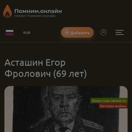
Добавить
RUB
Асташин Егор
Фролович
(69 лет)
Известная личность
Ветеран войны