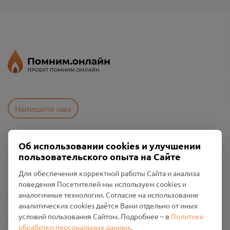
Напишите нам
Об использовании cookies и улучшении
Пользовательское соглашение
пользовательского опыта на Сайте
Политика конфиденциальности
Промо-материалы
Для обеспечения корректной работы Сайта и анализа
поведения Посетителей мы используем cookies и
Настройки cookies
аналогичные технологии. Согласие на использование
аналитических cookies даётся Вами отдельно от иных
Общество с ограниченной ответственностью «Смоленский
условий пользования Сайтом. Подробнее – в
Политике
Проект Помним»
обработки персональных данных
.