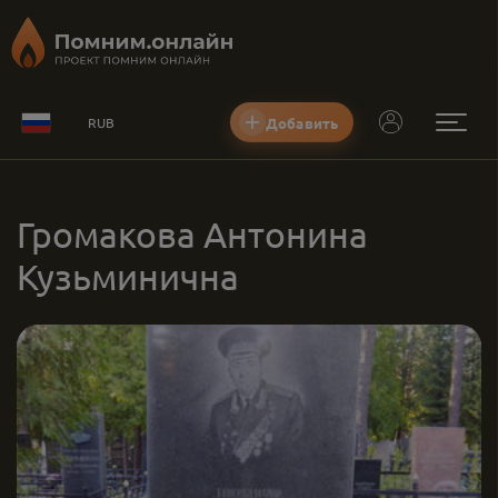
Добавить
RUB
Громакова Антонина
Кузьминична