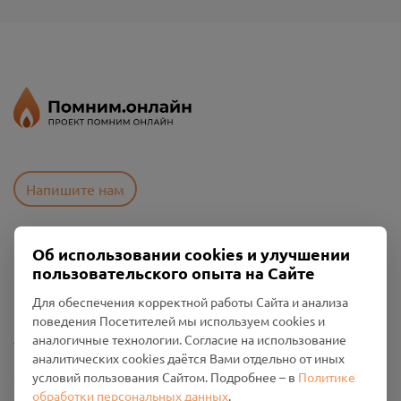
Напишите нам
Об использовании cookies и улучшении
Пользовательское соглашение
пользовательского опыта на Сайте
Политика конфиденциальности
Промо-материалы
Для обеспечения корректной работы Сайта и анализа
поведения Посетителей мы используем cookies и
Настройки cookies
аналогичные технологии. Согласие на использование
аналитических cookies даётся Вами отдельно от иных
Общество с ограниченной ответственностью «Смоленский
условий пользования Сайтом. Подробнее – в
Политике
Проект Помним»
обработки персональных данных
.