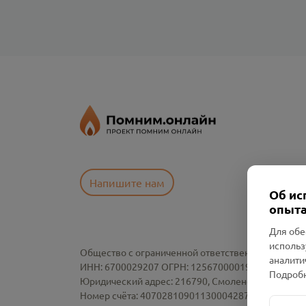
Напишите нам
Об ис
опыта
Для обе
использ
Общество с ограниченной ответственностью «См
аналити
ИНН: 6700029207 ОГРН: 1256700001986
Подробн
Юридический адрес: 216790, Смоленская область, р-
Номер счёта: 40702810901130004287 в АО "АЛЬ