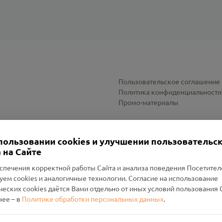
Пользовательское соглашение
Политика конфиденциальности
Промо-материалы
Настройки cookies
пользовании cookies и улучшении пользовательс
 на Сайте
спечения корректной работы Сайта и анализа поведения Посетите
уем cookies и аналогичные технологии. Согласие на использование
оленский Проект Помним»
ческих cookies даётся Вами отдельно от иных условий пользования 
ее – в
Политике обработки персональных данных
.
н Руднянский, г. Рудня, улица Западная, д. 26А, пом. 18
ФА-БАНК"