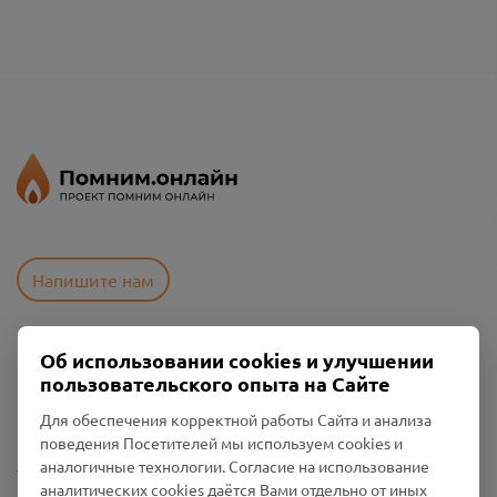
Напишите нам
Об использовании cookies и улучшении
Пользовательское соглашение
пользовательского опыта на Сайте
Политика конфиденциальности
Промо-материалы
Для обеспечения корректной работы Сайта и анализа
поведения Посетителей мы используем cookies и
Настройки cookies
аналогичные технологии. Согласие на использование
аналитических cookies даётся Вами отдельно от иных