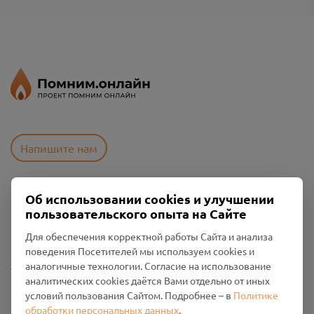
Напишите нам
Об использовании cookies и улучшении
Пользовательское соглашение
пользовательского опыта на Сайте
Политика конфиденциальности
Промо-материалы
Для обеспечения корректной работы Сайта и анализа
поведения Посетителей мы используем cookies и
Настройки cookies
аналогичные технологии. Согласие на использование
аналитических cookies даётся Вами отдельно от иных
Общество с ограниченной ответственностью «Смоленский
условий пользования Сайтом. Подробнее – в
Политике
Проект Помним»
обработки персональных данных
.