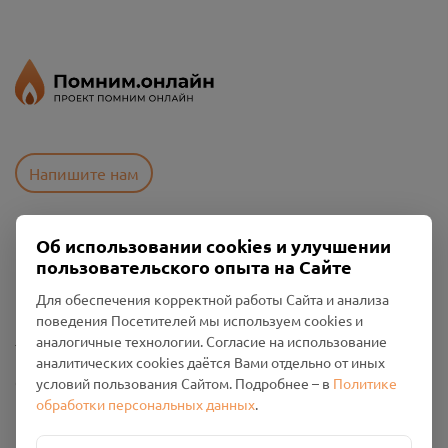
Напишите нам
Об использовании cookies и улучшении
Пользовательское соглашение
пользовательского опыта на Сайте
Политика конфиденциальности
Промо-материалы
Для обеспечения корректной работы Сайта и анализа
поведения Посетителей мы используем cookies и
Настройки cookies
аналогичные технологии. Согласие на использование
аналитических cookies даётся Вами отдельно от иных
Общество с ограниченной ответственностью «Смоленский
условий пользования Сайтом. Подробнее – в
Политике
Проект Помним»
обработки персональных данных
.
ИНН: 6700029207 ОГРН: 1256700001986
Юридический адрес: 216790, Смоленская область, р-н