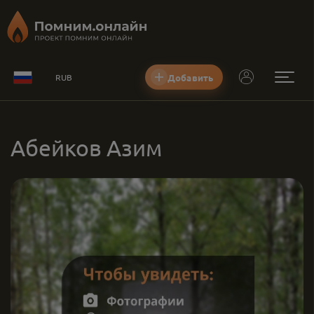
Добавить
RUB
Абейков Азим