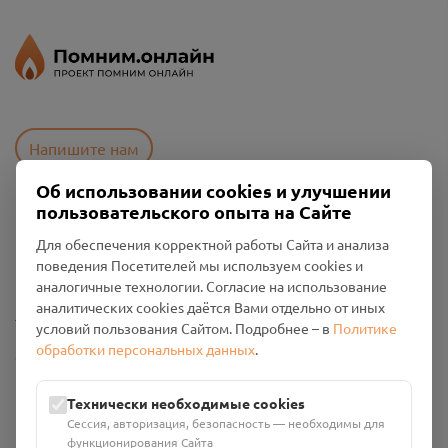
Напишите нам
Об использовании cookies и улучшении
пользовательского опыта на Сайте
Пользовательское соглашение
Для обеспечения корректной работы Сайта и анализа
Политика конфиденциальности
поведения Посетителей мы используем cookies и
Промо-материалы
аналогичные технологии. Согласие на использование
аналитических cookies даётся Вами отдельно от иных
Настройки cookies
условий пользования Сайтом. Подробнее – в
Политике
обработки персональных данных
.
Общество с ограниченной ответственностью «Смоленский
Проект Помним»
ИНН: 6700029207 ОГРН: 1256700001986
Технически необходимые cookies
Юридический адрес: 216790, Смоленская область, р-н
Сессия, авторизация, безопасность — необходимы для
Руднянский, г. Рудня, улица Западная, д. 26А, пом. 18
функционирования Сайта