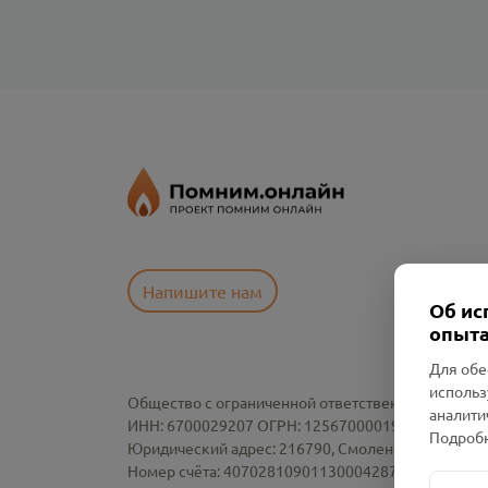
Напишите нам
Об ис
опыта
Для обе
использ
Общество с ограниченной ответственностью «См
аналити
ИНН: 6700029207 ОГРН: 1256700001986
Подробн
Юридический адрес: 216790, Смоленская область, р-
Номер счёта: 40702810901130004287 в АО "АЛЬ