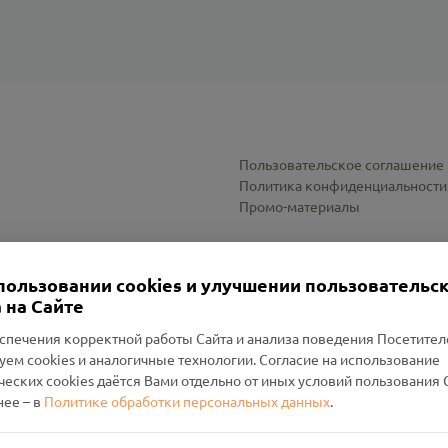
Пользовательское соглашение
Политика конфиденциальности
Промо-материалы
Настройки cookies
пользовании cookies и улучшении пользовательс
 на Сайте
спечения корректной работы Сайта и анализа поведения Посетите
уем cookies и аналогичные технологии. Согласие на использование
оленский Проект Помним»
ческих cookies даётся Вами отдельно от иных условий пользования 
ее – в
Политике обработки персональных данных
.
н Руднянский, г. Рудня, улица Западная, д. 26А, пом. 18
ФА-БАНК"