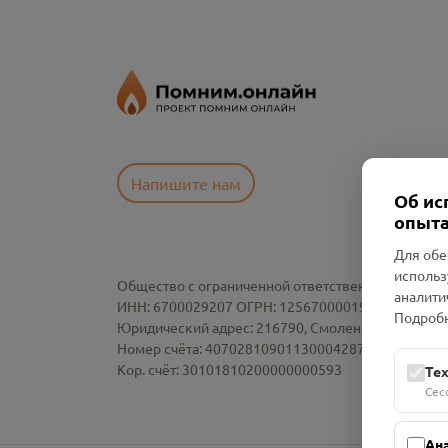
Напишите нам
Об ис
опыта
Для обе
использ
Общество с ограниченной ответственностью «См
аналити
ИНН: 6700029207 ОГРН: 1256700001986
Подробн
Юридический адрес: 216790, Смоленская область, р-
Номер счёта: 40702810901130004287 в АО "АЛЬ
Кор. счёт: 30101810200000000593
Те
Сес
Ан