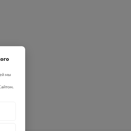
кого
лей мы
Сайтом.