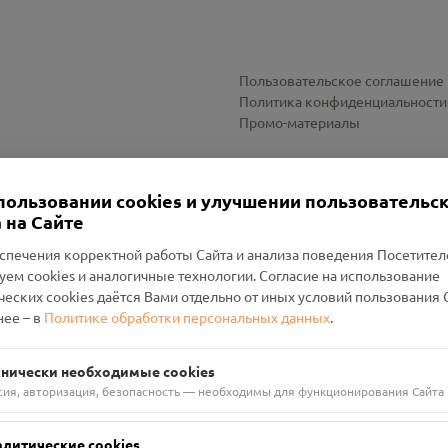
Пользовательское соглашение
Политика конфиденциальности
Промо-материалы
Настройки cookies
пользовании cookies и улучшении пользовательс
 на Сайте
спечения корректной работы Сайта и анализа поведения Посетите
уем cookies и аналогичные технологии. Согласие на использование
оленский Проект Помним»
ческих cookies даётся Вами отдельно от иных условий пользования 
ее – в
Политике обработки персональных данных
.
н Руднянский, г. Рудня, улица Западная, д. 26А, пом. 18
ФА-БАНК"
хнически необходимые cookies
сия, авторизация, безопасность — необходимы для функционирования Сайта
алитические cookies