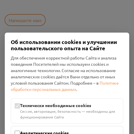
Напишите нам
Об использовании cookies и улучшении
Пользовательское соглашение
пользовательского опыта на Сайте
Политика конфиденциальности
Промо-материалы
Для обеспечения корректной работы Сайта и анализа
поведения Посетителей мы используем cookies и
Настройки cookies
аналогичные технологии. Согласие на использование
аналитических cookies даётся Вами отдельно от иных
Общество с ограниченной ответственностью «Смоленский
условий пользования Сайтом. Подробнее – в
Политике
Проект Помним»
обработки персональных данных
.
ИНН: 6700029207 ОГРН: 1256700001986
Юридический адрес: 216790, Смоленская область, р-н
Технически необходимые cookies
Руднянский, г. Рудня, улица Западная, д. 26А, пом. 18
Сессия, авторизация, безопасность — необходимы для
Номер счёта: 40702810901130004287 в АО "АЛЬФА-БАНК"
функционирования Сайта
Кор. счёт: 30101810200000000593
Аналитические cookies