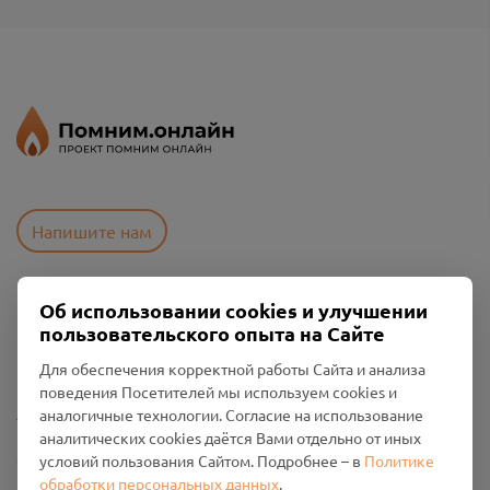
Напишите нам
Об использовании cookies и улучшении
Пользовательское соглашение
пользовательского опыта на Сайте
Политика конфиденциальности
Промо-материалы
Для обеспечения корректной работы Сайта и анализа
поведения Посетителей мы используем cookies и
Настройки cookies
аналогичные технологии. Согласие на использование
аналитических cookies даётся Вами отдельно от иных
Общество с ограниченной ответственностью «Смоленский
условий пользования Сайтом. Подробнее – в
Политике
Проект Помним»
обработки персональных данных
.