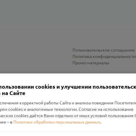
Пользовательское соглашение
Политика конфиденциальности
Промо-материалы
Настройки cookies
пользовании cookies и улучшении пользовательс
 на Сайте
спечения корректной работы Сайта и анализа поведения Посетите
уем cookies и аналогичные технологии. Согласие на использование
оленский Проект Помним»
ческих cookies даётся Вами отдельно от иных условий пользования 
ее – в
Политике обработки персональных данных
.
н Руднянский, г. Рудня, улица Западная, д. 26А, пом. 18
ФА-БАНК"