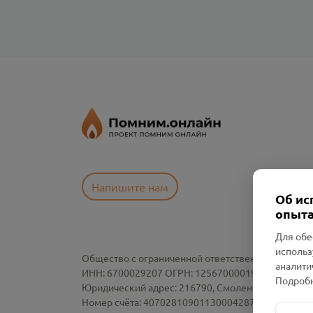
Напишите нам
Об ис
опыта
Для обе
использ
Общество с ограниченной ответственностью «См
аналити
ИНН: 6700029207 ОГРН: 1256700001986
Подробн
Юридический адрес: 216790, Смоленская область, р-
Номер счёта: 40702810901130004287 в АО "АЛЬ