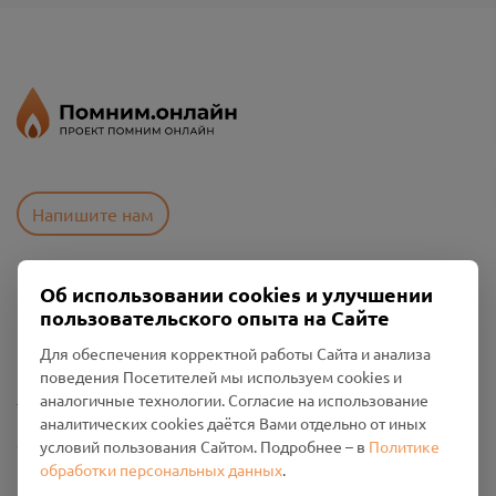
Напишите нам
Об использовании cookies и улучшении
Пользовательское соглашение
пользовательского опыта на Сайте
Политика конфиденциальности
Промо-материалы
Для обеспечения корректной работы Сайта и анализа
поведения Посетителей мы используем cookies и
Настройки cookies
аналогичные технологии. Согласие на использование
аналитических cookies даётся Вами отдельно от иных
Общество с ограниченной ответственностью «Смоленский
условий пользования Сайтом. Подробнее – в
Политике
Проект Помним»
обработки персональных данных
.
ИНН: 6700029207 ОГРН: 1256700001986