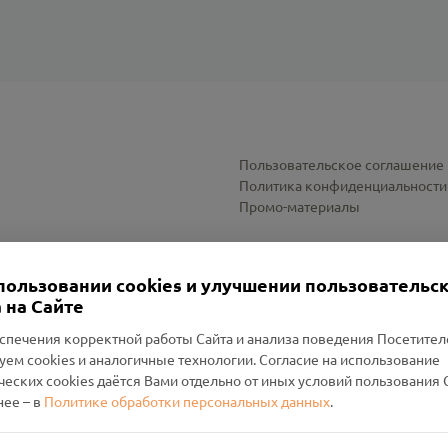
Пользовательское соглашение
Политика конфиденциальности
Промо-материалы
Настройки cookies
пользовании cookies и улучшении пользовательс
 на Сайте
спечения корректной работы Сайта и анализа поведения Посетите
уем cookies и аналогичные технологии. Согласие на использование
оленский Проект Помним»
ческих cookies даётся Вами отдельно от иных условий пользования 
ее – в
Политике обработки персональных данных
.
н Руднянский, г. Рудня, улица Западная, д. 26А, пом. 18
ФА-БАНК"