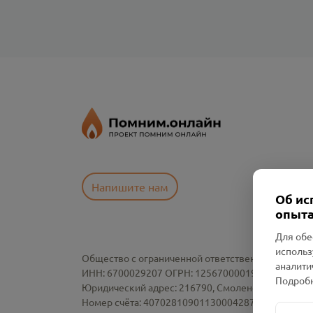
Напишите нам
Об ис
опыта
Для обе
использ
Общество с ограниченной ответственностью «См
аналити
ИНН: 6700029207 ОГРН: 1256700001986
Подробн
Юридический адрес: 216790, Смоленская область, р-
Номер счёта: 40702810901130004287 в АО "АЛЬ