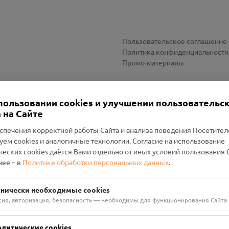
Пользовательское соглашение
Политика конфиденциальности
Промо-материалы
Настройки cookies
пользовании cookies и улучшении пользовательс
 на Сайте
спечения корректной работы Сайта и анализа поведения Посетите
уем cookies и аналогичные технологии. Согласие на использование
оленский Проект Помним»
ческих cookies даётся Вами отдельно от иных условий пользования 
ее – в
Политике обработки персональных данных
.
н Руднянский, г. Рудня, улица Западная, д. 26А, пом. 18
ФА-БАНК"
хнически необходимые cookies
сия, авторизация, безопасность — необходимы для функционирования Сайта
алитические cookies