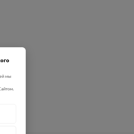
кого
лей мы
Сайтом.