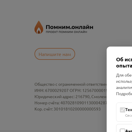
Напишите нам
Об ис
опыта
Для обе
использ
Общество с ограниченной ответственностью «См
аналити
ИНН: 6700029207 ОГРН: 1256700001986
Подробн
Юридический адрес: 216790, Смоленская область, р-
Номер счёта: 40702810901130004287 в АО "АЛЬ
Кор. счёт: 30101810200000000593
Те
Сес
Ан