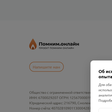
Напишите нам
Об ис
опыта
Для обе
использ
Общество с ограниченной ответственностью «См
аналити
ИНН: 6700029207 ОГРН: 1256700001986
Подробн
Юридический адрес: 216790, Смоленская область, р-
Номер счёта: 40702810901130004287 в АО "АЛЬ