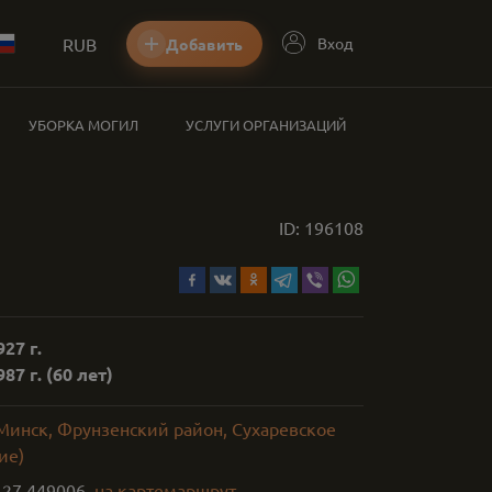
RUB
Вход
Добавить
УБОРКА МОГИЛ
УСЛУГИ ОРГАНИЗАЦИЙ
ID:
196108
27 г.
87 г.
(60 лет)
 Минск, Фрунзенский район, Сухаревское
ие)
,
27.449006
на карте
маршрут