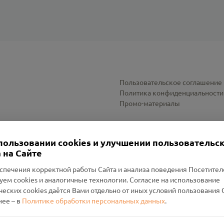
Пользовательское соглашение
Политика конфиденциальности
Промо-материалы
Настройки cookies
пользовании cookies и улучшении пользовательс
 на Сайте
спечения корректной работы Сайта и анализа поведения Посетите
уем cookies и аналогичные технологии. Согласие на использование
оленский Проект Помним»
ческих cookies даётся Вами отдельно от иных условий пользования 
ее – в
Политике обработки персональных данных
.
н Руднянский, г. Рудня, улица Западная, д. 26А, пом. 18
ФА-БАНК"