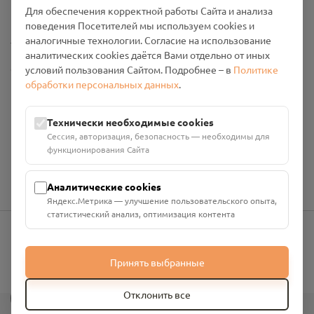
Промо-материалы
Для обеспечения корректной работы Сайта и анализа
поведения Посетителей мы используем cookies и
Настройки cookies
аналогичные технологии. Согласие на использование
аналитических cookies даётся Вами отдельно от иных
Общество с ограниченной ответственностью «Смоленский
условий пользования Сайтом. Подробнее – в
Политике
Проект Помним»
обработки персональных данных
.
ИНН: 6700029207 ОГРН: 1256700001986
Юридический адрес: 216790, Смоленская область, р-н
Технически необходимые cookies
Руднянский, г. Рудня, улица Западная, д. 26А, пом. 18
Сессия, авторизация, безопасность — необходимы для
Номер счёта: 40702810901130004287 в АО "АЛЬФА-БАНК"
функционирования Сайта
Кор. счёт: 30101810200000000593
Аналитические cookies
Яндекс.Метрика — улучшение пользовательского опыта,
статистический анализ, оптимизация контента
info@pomnim.online
Принять выбранные
?
Отклонить все
Все права защищены ©
2026
“Проект Помним”