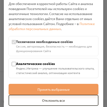
Промо-материалы
Для обеспечения корректной работы Сайта и анализа
поведения Посетителей мы используем cookies и
Настройки cookies
аналогичные технологии. Согласие на использование
аналитических cookies даётся Вами отдельно от иных
Общество с ограниченной ответственностью «Смоленский
условий пользования Сайтом. Подробнее – в
Политике
Проект Помним»
обработки персональных данных
.
ИНН: 6700029207 ОГРН: 1256700001986
Юридический адрес: 216790, Смоленская область, р-н
Технически необходимые cookies
Руднянский, г. Рудня, улица Западная, д. 26А, пом. 18
Сессия, авторизация, безопасность — необходимы для
Номер счёта: 40702810901130004287 в АО "АЛЬФА-БАНК"
функционирования Сайта
Кор. счёт: 30101810200000000593
Аналитические cookies
Яндекс.Метрика — улучшение пользовательского опыта,
статистический анализ, оптимизация контента
info@pomnim.online
Принять выбранные
?
Отклонить все
Все права защищены ©
2026
“Проект Помним”