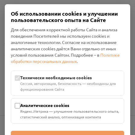
Об использовании cookies и улучшении
Пользовательское соглашение
пользовательского опыта на Сайте
Политика конфиденциальности
Промо-материалы
Для обеспечения корректной работы Сайта и анализа
поведения Посетителей мы используем cookies и
Настройки cookies
аналогичные технологии. Согласие на использование
аналитических cookies даётся Вами отдельно от иных
Общество с ограниченной ответственностью «Смоленский
условий пользования Сайтом. Подробнее – в
Политике
Проект Помним»
обработки персональных данных
.
ИНН: 6700029207 ОГРН: 1256700001986
Юридический адрес: 216790, Смоленская область, р-н
Технически необходимые cookies
Руднянский, г. Рудня, улица Западная, д. 26А, пом. 18
Сессия, авторизация, безопасность — необходимы для
Номер счёта: 40702810901130004287 в АО "АЛЬФА-БАНК"
функционирования Сайта
Кор. счёт: 30101810200000000593
Аналитические cookies
Яндекс.Метрика — улучшение пользовательского опыта,
статистический анализ, оптимизация контента
info@pomnim.online